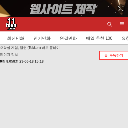
최신만화
인기만화
완결만화
매일 추천 100
요청
오락실 게임, 철권 (Tekken) 바로 플레이
페이지 정보
구독하기
0건
8,058회
23-06-18 15:18