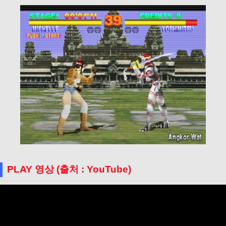
PLAY 영상 (출처 : YouTube)