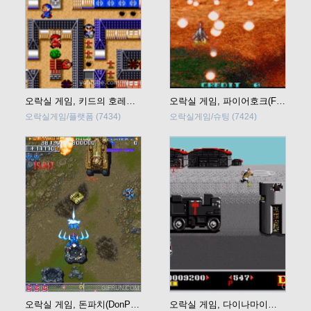
오락실 게임, 키드의 호레호레 대작전(Kid no Hore Hore Daisakusen) 바로 플레이
오락실 게임, 파이어호크(Fire Hawk) 바로 플레이
오락실게임/플랫폼
(7434)
오락실게임/슈팅
(7424)
오락실 게임, 돈파치(DonPachi) 바로 플레이
오락실 게임, 다이나마이트 듀크(Dynamite Duke) 바로 플레이