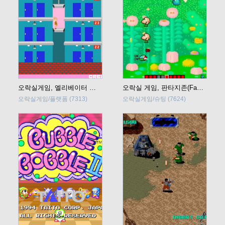
오락실게임, 엘리베이터 액션(Elevator Action) 바로플 레이
오락실 게임, 판타지존(Fantasy Zone) 바로 플레이
오락실게임/플랫폼
(7313)
오락실게임/슈팅
(7624)