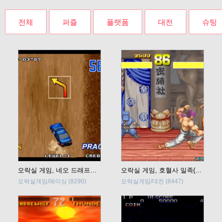
전체
퍼즐
플랫폼
대전
슈팅
오락실 게임, 네오 드래프트 아웃(Neo Drift Out) 바로 플레이
오락실 게임, 호혈사 일족(Power Instinct) 바로 플레이
오락실게임/레이싱
(8290)
오락실게임/대전
(8447)