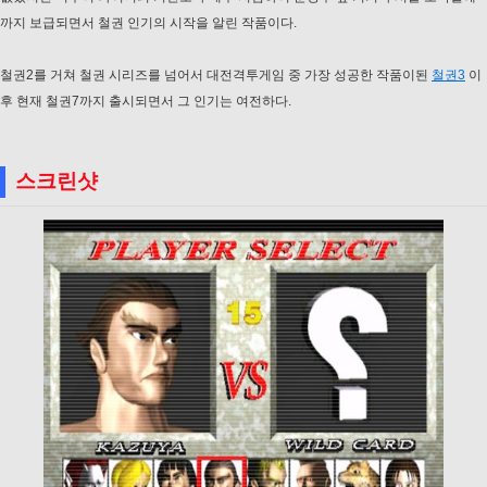
까지 보급되면서 철권 인기의 시작을 알린 작품이다.
철권2를 거쳐 철권 시리즈를 넘어서 대전격투게임 중 가장 성공한 작품이된
철권3
이
후 현재 철권7까지 출시되면서 그 인기는 여전하다.
스크린샷