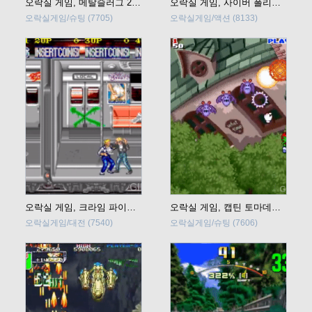
오락실 게임, 메탈슬러그 2 (METAL SLUG 2) 바로 플레이
오락실 게임, 사이버 폴리스 E-SWAT (E-Swat : Cyber Police) 바로 플레이
오락실게임/슈팅
(7705)
오락실게임/액션
(8133)
오락실 게임, 크라임 파이터즈(Crime Fighters) 바로 플레이
오락실 게임, 캡틴 토마데이(Captain Tomaday) 바로 플레이
오락실게임/대전
(7540)
오락실게임/슈팅
(7606)