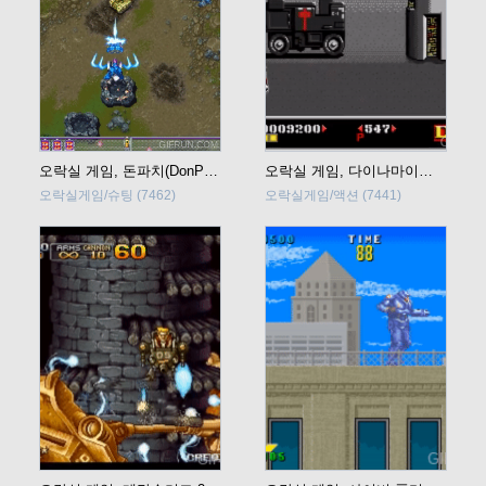
오락실 게임, 돈파치(DonPachi) 바로 플레이
오락실 게임, 다이나마이트 듀크(Dynamite Duke) 바로 플레이
오락실게임/슈팅
(7462)
오락실게임/액션
(7441)