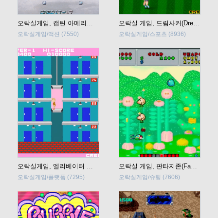
오락실게임, 캡틴 아메리카 앤 디 어벤져스(Captain America and The Avengers arcade) 바로플레이
오락실 게임, 드림사커(Dream Soccer '94) 바로 플레이
오락실게임/액션
(7550)
오락실게임/스포츠
(8936)
오락실게임, 엘리베이터 액션(Elevator Action) 바로플 레이
오락실 게임, 판타지존(Fantasy Zone) 바로 플레이
오락실게임/플랫폼
(7295)
오락실게임/슈팅
(7606)