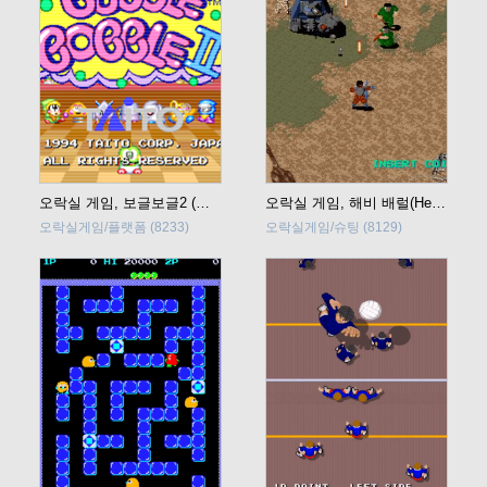
오락실 게임, 보글보글2 (버블 심포니 Bubble Symphony) 바로 플레이
오락실 게임, 해비 배럴(Heavy Barrel) 바로 플레이
오락실게임/플랫폼
(8233)
오락실게임/슈팅
(8129)