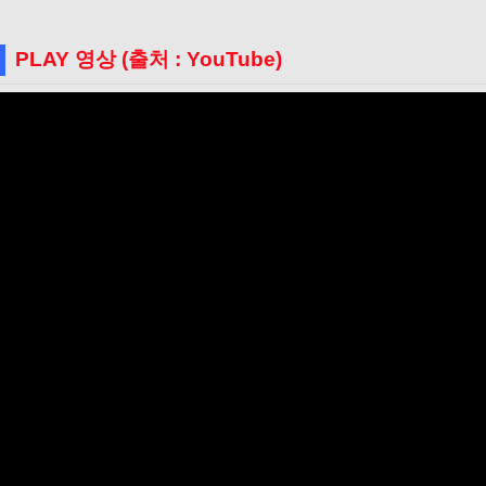
PLAY 영상 (출처 : YouTube)