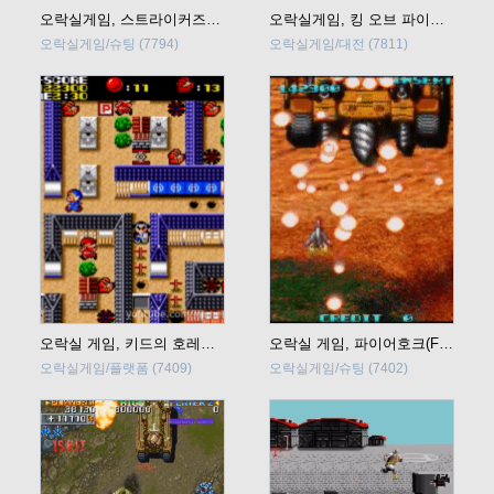
오락실게임, 스트라이커즈 1945 PLUS(Strikers 1945 Plus) 바로 플레이
오락실게임, 킹 오브 파이터즈 96 (The King of Fighters 96) 바로 플레이
오락실게임/슈팅
(7794)
오락실게임/대전
(7811)
오락실 게임, 키드의 호레호레 대작전(Kid no Hore Hore Daisakusen) 바로 플레이
오락실 게임, 파이어호크(Fire Hawk) 바로 플레이
오락실게임/플랫폼
(7409)
오락실게임/슈팅
(7402)