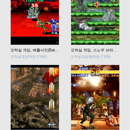
오락실 게임, 배틀서킷(Battle Circuit) 바로 플레이
오락실 게임, 스노우 브라더스3(Snow Brothers 3 - Magical Adventure) 바로 플레이
오락실게임/액션
(7566)
오락실게임/플랫폼
(7508)