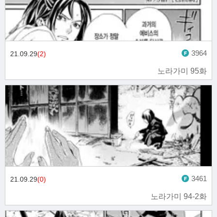
3964
21.09.29
(2)
노라가미 95화
3461
21.09.29
(0)
노라가미 94-2화