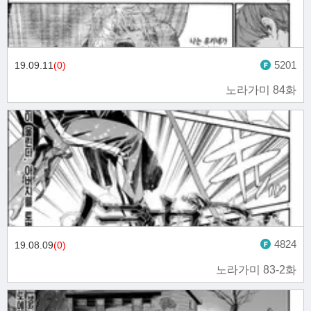
5201
19.09.11
(0)
노라가미 84화
4824
19.08.09
(0)
노라가미 83-2화