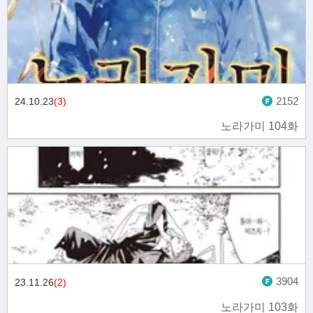
2152
24.10.23
(3)
노라가미 104화
3904
23.11.26
(2)
노라가미 103화