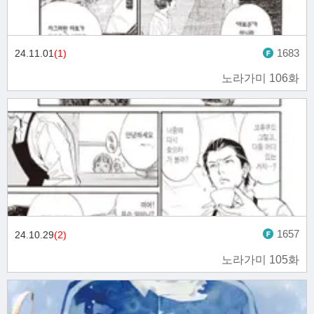
1683
24.11.01
(1)
노라가미 106화
1657
24.10.29
(2)
노라가미 105화