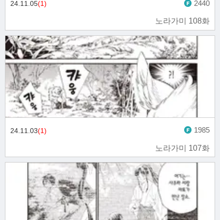
2440
24.11.05
(1)
노라가미 108화
1985
24.11.03
(1)
노라가미 107화