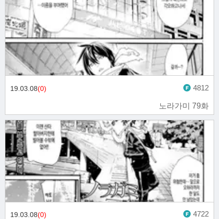
4812
19.03.08
(0)
노라가미 79화
4722
19.03.08
(0)