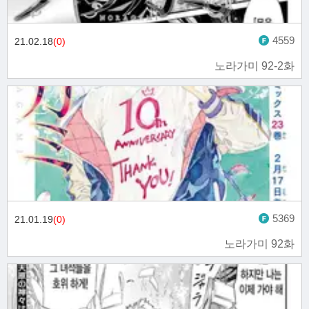
4559
21.02.18
(0)
노라가미 92-2화
5369
21.01.19
(0)
노라가미 92화