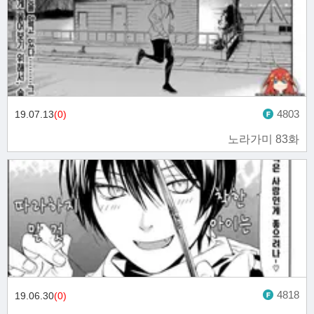
4803
19.07.13
(0)
노라가미 83화
4818
19.06.30
(0)