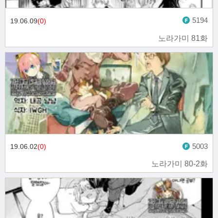
5194
19.06.09
(0)
노라가미 81화
5003
19.06.02
(0)
노라가미 80-2화