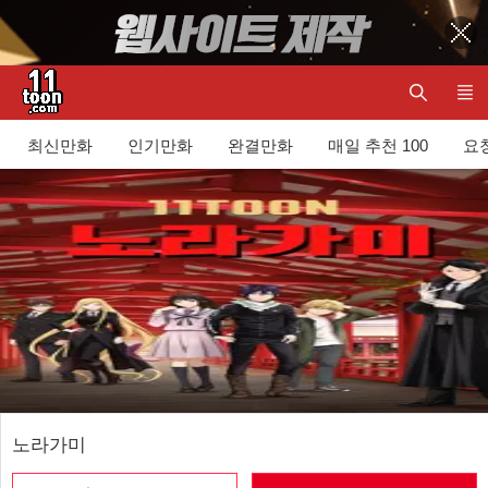
최신만화
인기만화
완결만화
매일 추천 100
요청
노라가미