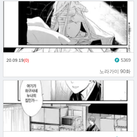
5369
20.09.19
(0)
노라가미 90화