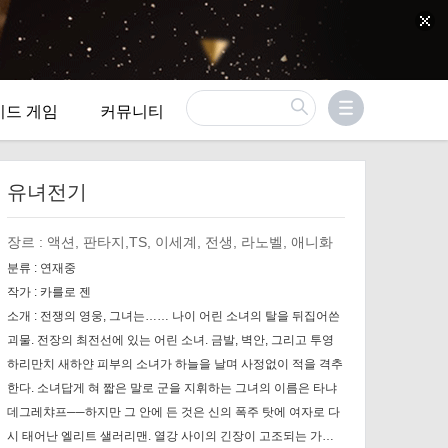
이드 게임
커뮤니티
유녀전기
장르 :
액션, 판타지,TS, 이세계, 전생, 라노벨, 애니화
분류 :
연재중
작가 :
카를로 젠
소개 :
전쟁의 영웅, 그녀는…… 나이 어린 소녀의 탈을 뒤집어쓴
괴물. 전장의 최전선에 있는 어린 소녀. 금발, 벽안, 그리고 투영
하리만치 새하얀 피부의 소녀가 하늘을 날며 사정없이 적을 격추
한다. 소녀답게 혀 짧은 말로 군을 지휘하는 그녀의 이름은 타냐
데그레챠프──하지만 그 안에 든 것은 신의 폭주 탓에 여자로 다
시 태어난 엘리트 샐러리맨. 열강 사이의 긴장이 고조되는 가운