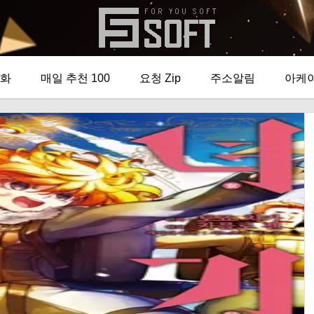
화
매일 추천 100
요청 Zip
주소알림
아케